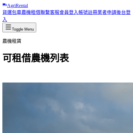
AgriRental
貨運包車
農機租借
聯繫客服
會員登入
帳號註冊
業者申請
後台登
入
Toggle Menu
農機租賃
可租借農機列表
瀏覽我們提供的高品質農業機具，協助您輕鬆完成農務工作。