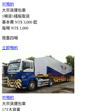
可預約
大宗貨運包車
1噸貨1棧板取貨
基本費 NT$
3,000
起
每噸 NT$
1,000
限重四噸
立即預約
可預約
大宗貨運包車
17T大貨車