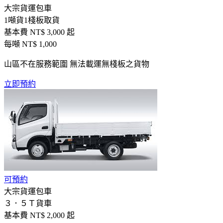
大宗貨運包車
1噸貨1棧板取貨
基本費 NT$
3,000
起
每噸 NT$
1,000
山區不在服務範圍 無法載運無棧板之貨物
立即預約
可預約
大宗貨運包車
３．５Ｔ貨車
基本費 NT$
2,000
起